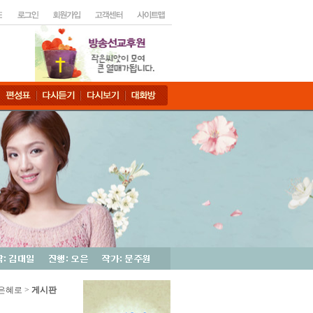
직은혜로 >
게시판