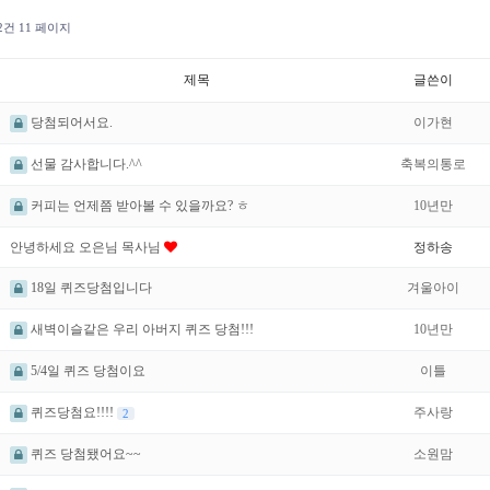
92건
11 페이지
제목
글쓴이
당첨되어서요.
이가현
선물 감사합니다.^^
축복의통로
커피는 언제쯤 받아볼 수 있을까요? ㅎ
10년만
안녕하세요 오은님 목사님
정하송
18일 퀴즈당첨입니다
겨울아이
새벽이슬같은 우리 아버지 퀴즈 당첨!!!
10년만
5/4일 퀴즈 당첨이요
이틀
퀴즈당첨요!!!!
주사랑
2
퀴즈 당첨됐어요~~
소원맘